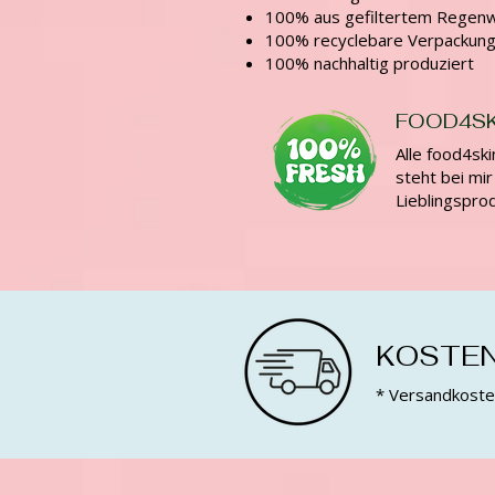
100% aus gefiltertem Regen
100% recyclebare Verpackun
100% nachhaltig produziert
FOOD4SK
​Alle food4sk
steht bei mir
Lieblingspro
KOSTEN
* Versandkosten